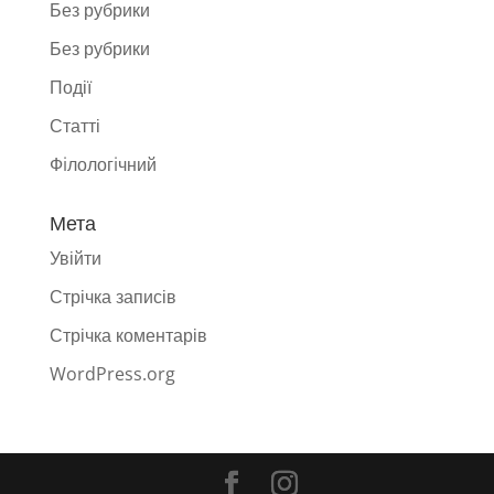
Без рубрики
Без рубрики
Події
Статті
Фiлологiчний
Мета
Увійти
Стрічка записів
Стрічка коментарів
WordPress.org