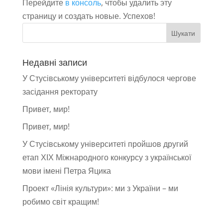
Перейдите
в консоль
, чтобы удалить эту
страницу и создать новые. Успехов!
Недавні записи
У Стусівському університеті відбулося чергове
засідання ректорату
Привет, мир!
Привет, мир!
У Стусівському університеті пройшов другий
етап ХІХ Міжнародного конкурсу з української
мови імені Петра Яцика
Проект «Лінія культури»: ми з України – ми
робимо світ кращим!