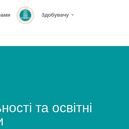
рами
Здобувачу
ності та освітні
и