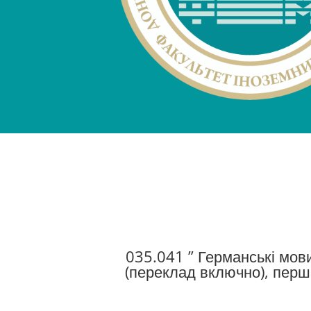
035.041 ” Германські мови
(переклад включно), перша